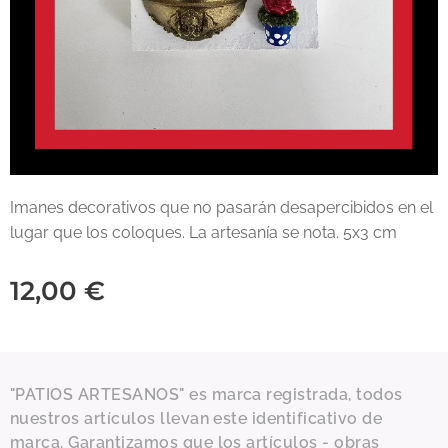
Imanes decorativos que no pasarán desapercibidos en el
lugar que los coloques. La artesanía se nota. 5x3 cm
12,00
€
"PATIOS ARTESANOS" es marca registrada, todos
nuestros artículos llevan este identificativo de
marca. Garantizamos que los artículos - obras