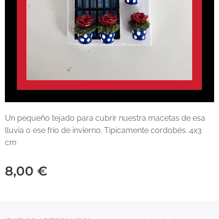
Un pequeño tejado para cubrir nuestra macetas de esa
lluvia o ese frío de invierno. Tipicamente cordobés. 4x3
cm
8,00
€